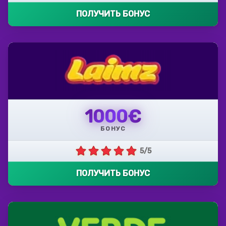
ПОЛУЧИТЬ БОНУС
1000€
БОНУС
5/5
ПОЛУЧИТЬ БОНУС