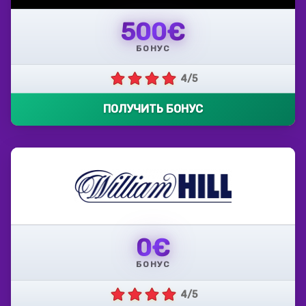
500€
БОНУС
4/5
ПОЛУЧИТЬ БОНУС
0€
БОНУС
4/5