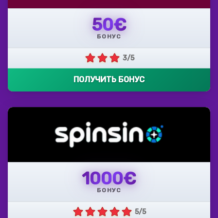
50€
БОНУС
3/5
ПОЛУЧИТЬ БОНУС
1000€
БОНУС
5/5