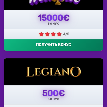
15000€
БОНУС
4/5
ПОЛУЧИТЬ БОНУС
500€
БОНУС