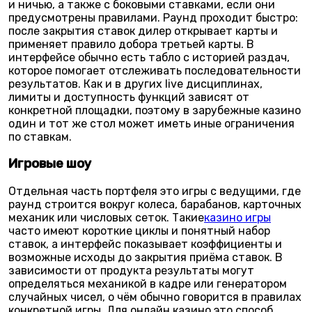
и ничью, а также с боковыми ставками, если они
предусмотрены правилами. Раунд проходит быстро:
после закрытия ставок дилер открывает карты и
применяет правило добора третьей карты. В
интерфейсе обычно есть табло с историей раздач,
которое помогает отслеживать последовательности
результатов. Как и в других live дисциплинах,
лимиты и доступность функций зависят от
конкретной площадки, поэтому в зарубежные казино
один и тот же стол может иметь иные ограничения
по ставкам.
Игровые шоу
Отдельная часть портфеля это игры с ведущими, где
раунд строится вокруг колеса, барабанов, карточных
механик или числовых сеток. Такие
казино игры
часто имеют короткие циклы и понятный набор
ставок, а интерфейс показывает коэффициенты и
возможные исходы до закрытия приёма ставок. В
зависимости от продукта результаты могут
определяться механикой в кадре или генератором
случайных чисел, о чём обычно говорится в правилах
конкретной игры. Для онлайн казино это способ