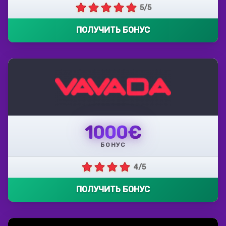
5/5
ПОЛУЧИТЬ БОНУС
1000€
БОНУС
4/5
ПОЛУЧИТЬ БОНУС