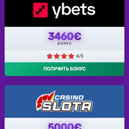
3460€
БОНУС
4/5
ПОЛУЧИТЬ БОНУС
5000€