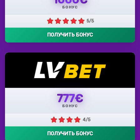
БОНУС
5/5
ПОЛУЧИТЬ БОНУС
777€
БОНУС
4/5
ПОЛУЧИТЬ БОНУС