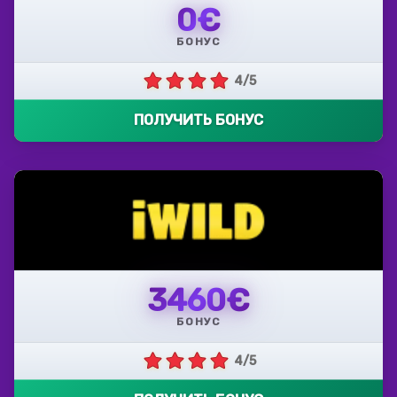
0€
БОНУС
4/5
ПОЛУЧИТЬ БОНУС
3460€
БОНУС
4/5