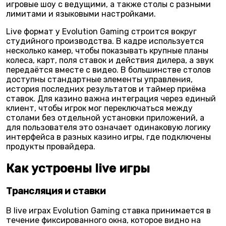
игровые шоу с ведущими, а также столы с разными
лимитами и языковыми настройками.
Live формат у Evolution Gaming строится вокруг
студийного производства. В кадре используется
несколько камер, чтобы показывать крупные планы
колеса, карт, поля ставок и действия дилера, а звук
передаётся вместе с видео. В большинстве столов
доступны стандартные элементы управления,
история последних результатов и таймер приёма
ставок. Для казино важна интеграция через единый
клиент, чтобы игрок мог переключаться между
столами без отдельной установки приложений, а
для пользователя это означает одинаковую логику
интерфейса в разных казино игры, где подключены
продукты провайдера.
Как устроены live игры
Трансляция и ставки
В live играх Evolution Gaming ставка принимается в
течение фиксированного окна, которое видно на