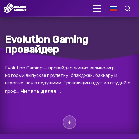
Evolution Gaming
провайдер
Evolution Gaming — провайдер живых казино-игр,
который выпускает рулетку, блэкджек, баккару и
игровые шоу с ведущими. Трансляции идут из студий с
Читать далее
⌄
проф...