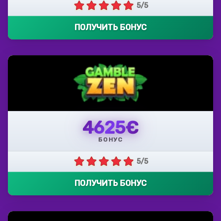
5/5
ПОЛУЧИТЬ БОНУС
4625€
БОНУС
5/5
ПОЛУЧИТЬ БОНУС