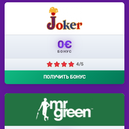
0€
БОНУС
4/5
ПОЛУЧИТЬ БОНУС