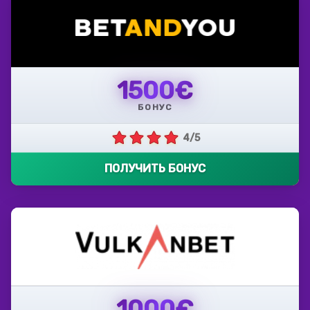
1500€
БОНУС
4/5
ПОЛУЧИТЬ БОНУС
1000€