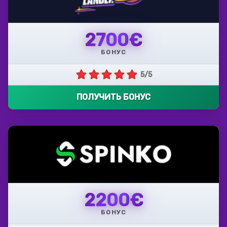
2700€
БОНУС
5/5
ПОЛУЧИТЬ БОНУС
2200€
БОНУС