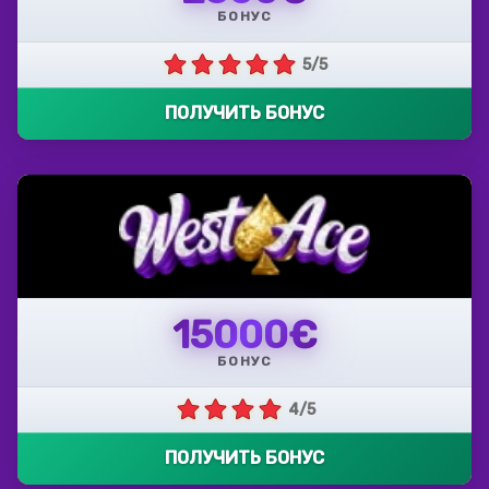
БОНУС
5/5
ПОЛУЧИТЬ БОНУС
15000€
БОНУС
4/5
ПОЛУЧИТЬ БОНУС