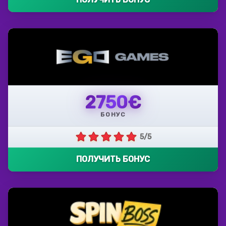
2750€
БОНУС
5/5
ПОЛУЧИТЬ БОНУС