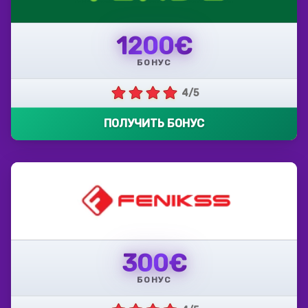
1200€
БОНУС
4/5
ПОЛУЧИТЬ БОНУС
300€
БОНУС