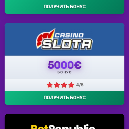
ПОЛУЧИТЬ БОНУС
5000€
БОНУС
4/5
ПОЛУЧИТЬ БОНУС