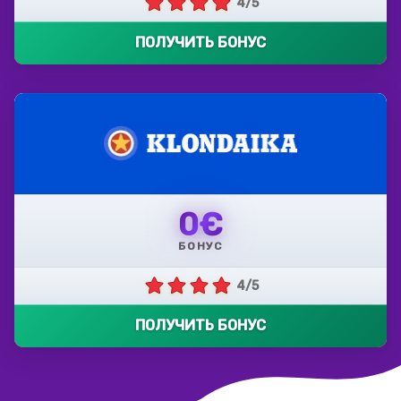
4/5
ПОЛУЧИТЬ БОНУС
0€
БОНУС
4/5
ПОЛУЧИТЬ БОНУС