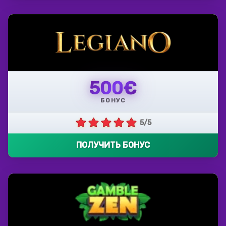
500€
БОНУС
5/5
ПОЛУЧИТЬ БОНУС