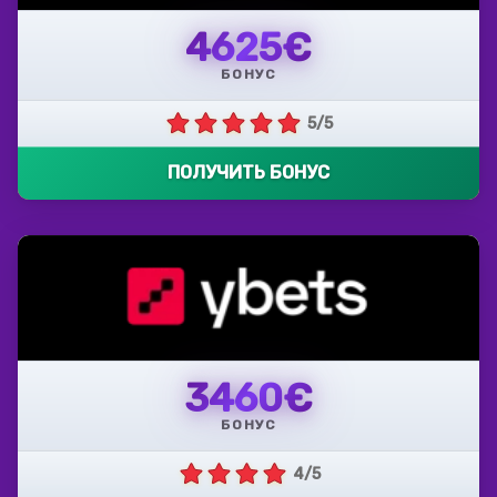
4625€
БОНУС
5/5
ПОЛУЧИТЬ БОНУС
3460€
БОНУС
4/5