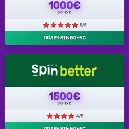
1000€
БОНУС
5/5
ПОЛУЧИТЬ БОНУС
1500€
БОНУС
4/5
ПОЛУЧИТЬ БОНУС