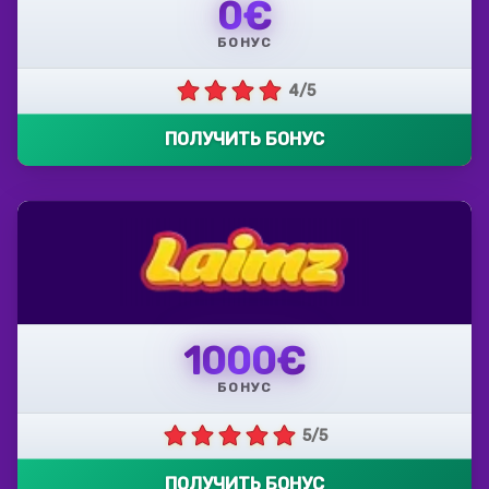
0€
БОНУС
4/5
ПОЛУЧИТЬ БОНУС
1000€
БОНУС
5/5
ПОЛУЧИТЬ БОНУС