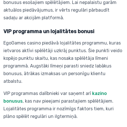
bonusus esošajiem spēlētājiem. Lai nepalaistu garām
aktuālos piedāvājumus, ir vērts regulāri pārbaudīt
sadaļu ar akcijām platformā.
VIP programma un lojalitātes bonusi
EgoGames casino piedāvā lojalitātes programmu, kuras
ietvaros aktīvi spēlētāji uzkrāj punktus. Šie punkti veido
kopējo punktu skaitu, kas nosaka spēlētāja līmeni
programmā. Augstāki līmeņi parasti sniedz labākus
bonusus, ātrākas izmaksas un personīgu klientu
atbalstu.
VIP programmas dalībnieki var saņemt arī
kazino
bonusus
, kas nav pieejami parastajiem spēlētājiem.
Lojalitātes programma ir nozīmīgs faktors tiem, kuri
plāno spēlēt regulāri un ilgtermiņā.