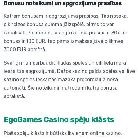
Bonusu noteikumi un apgrozījuma prasības
Katram bonusam ir apgrozījuma prasības. Tās nosaka,
cik reizes bonusa summa jāizspēlē, pirms to var
izmaksāt. Piemēram, ja apgrozījuma prasība ir 30x un
bonuss ir 100 EUR, tad pirms izmaksas jāveic likmes
3000 EUR apmērā.
Svarīgi ir arī pārbaudīt, kādas spēles un cik lielā mērā
ieskaitās apgrozījumā. Dažos kazino galda spēles vai live
kazino spēles ieskaitās mazākā proporciālijā nekā
automāti. Šie noteikumi ir atrodami katra bonusa
aprakstā.
EgoGames Casino spēļu klāsts
Plašs spēļu klāsts ir būtisks ikvienam online kazino.