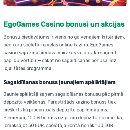
EgoGames Casino bonusi un akcijas
Bonusu piedāvājums ir viens no galvenajiem kritērijiem,
pēc kura spēlētāji izvēlas online kazino. EgoGames
casino šajā ziņā piedāvā vairākus veidus, kā saņemt
papildu vērtību — sākot no sagaidīšanas bonusa līdz
lojalitātes programmai.
Sagaidīšanas bonuss jaunajiem spēlētājiem
Jaunie spēlētāji saņem sagaidīšanas bonusu pēc pirmā
depozīta veikšanas. Parasti šāds kazino bonuss tiek
piešķirts kā procentuāls depozīta papildinājums.
Piemēram, 100 % bonuss uz pirmo depozītu nozīmē, ka,
iemaksājot 50 EUR, spēlētāja kontā nonāk 100 EUR