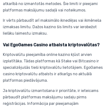
atkarībā no izmantotās metodes. Šie limiti ir pieejami
platformas maksājumu sadaļā vai noteikumos.
Ir vērts pārbaudīt arī maksimālo iknedēļas vai ikmēneša
izmaksas limitu. Dažos kazino šis limits var ierobežot
lielāku laimestu izmaksu.
Vai EgoGames Casino atbalsta kriptovalūtas?
Kriptovalūtu pieejamība online kazino kļūst arvien
izplatītāka. Tādas platformas kā Stake vai Bitcasino ir
specializējušās tieši kriptovalūtu lietotājiem. EgoGames
casino kriptovalūtu atbalsts ir atkarīgs no aktuālā
platformas piedāvājuma.
Ja kriptovalūtu izmantošana ir prioritāte, ir ieteicams
pārbaudīt platformas maksājumu sadaļu pirms
reģistrācijas. Informācija par pieejamajām