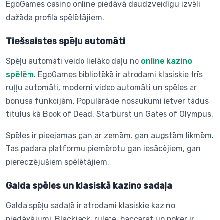
EgoGames casino online piedāvā daudzveidīgu izvēli
dažāda profila spēlētājiem.
Tiešsaistes spēļu automāti
Spēļu automāti veido lielāko daļu no
online kazino
spēlēm
. EgoGames bibliotēkā ir atrodami klasiskie trīs
ruļļu automāti, moderni video automāti un spēles ar
bonusa funkcijām. Populārākie nosaukumi ietver tādus
titulus kā Book of Dead, Starburst un Gates of Olympus.
Spēles ir pieejamas gan ar zemām, gan augstām likmēm.
Tas padara platformu piemērotu gan iesācējiem, gan
pieredzējušiem spēlētājiem.
Galda spēles un klasiskā kazino sadaļa
Galda spēļu sadaļā ir atrodami klasiskie kazino
piedāvājumi. Blackjack, rulete, baccarat un poker ir