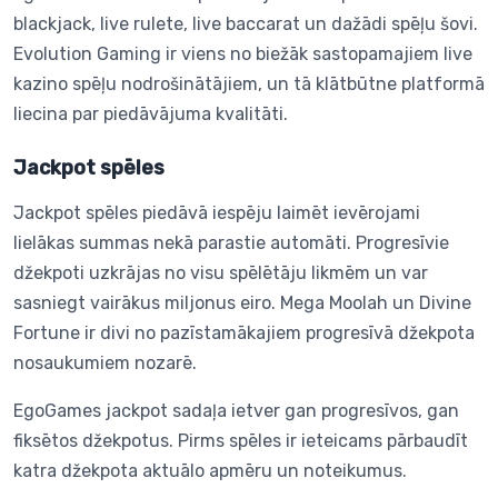
blackjack, live rulete, live baccarat un dažādi spēļu šovi.
Evolution Gaming ir viens no biežāk sastopamajiem live
kazino spēļu nodrošinātājiem, un tā klātbūtne platformā
liecina par piedāvājuma kvalitāti.
Jackpot spēles
Jackpot spēles piedāvā iespēju laimēt ievērojami
lielākas summas nekā parastie automāti. Progresīvie
džekpoti uzkrājas no visu spēlētāju likmēm un var
sasniegt vairākus miljonus eiro. Mega Moolah un Divine
Fortune ir divi no pazīstamākajiem progresīvā džekpota
nosaukumiem nozarē.
EgoGames jackpot sadaļa ietver gan progresīvos, gan
fiksētos džekpotus. Pirms spēles ir ieteicams pārbaudīt
katra džekpota aktuālo apmēru un noteikumus.