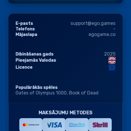
support@ego.games
E-pasts
-
Telefons
egogame.co
Mājaslapa
2025
Dibināšanas gads
Pieejamās Valodas
Licence
Populārākās spēles
Gates of Olympus 1000, Book of Dead
MAKSĀJUMU METODES