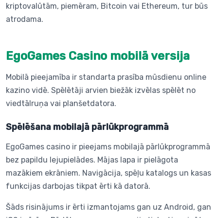
kriptovalūtām, piemēram, Bitcoin vai Ethereum, tur būs
atrodama.
EgoGames Casino mobilā versija
Mobilā pieejamība ir standarta prasība mūsdienu online
kazino vidē. Spēlētāji arvien biežāk izvēlas spēlēt no
viedtālruņa vai planšetdatora.
Spēlēšana mobilajā pārlūkprogrammā
EgoGames casino ir pieejams mobilajā pārlūkprogrammā
bez papildu lejupielādes. Mājas lapa ir pielāgota
mazākiem ekrāniem. Navigācija, spēļu katalogs un kasas
funkcijas darbojas tikpat ērti kā datorā.
Šāds risinājums ir ērti izmantojams gan uz Android, gan