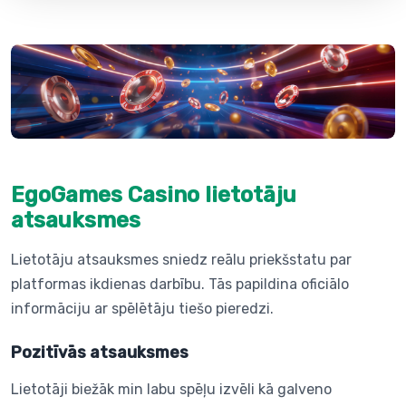
EgoGames Casino lietotāju
atsauksmes
Lietotāju atsauksmes sniedz reālu priekšstatu par
platformas ikdienas darbību. Tās papildina oficiālo
informāciju ar spēlētāju tiešo pieredzi.
Pozitīvās atsauksmes
Lietotāji biežāk min labu spēļu izvēli kā galveno