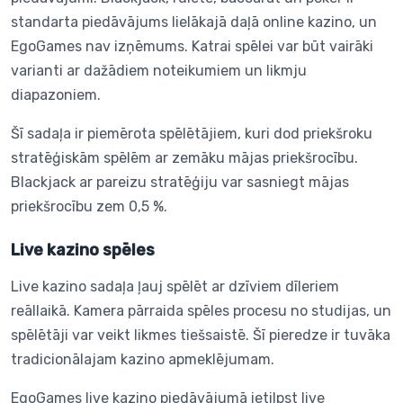
standarta piedāvājums lielākajā daļā online kazino, un
EgoGames nav izņēmums. Katrai spēlei var būt vairāki
varianti ar dažādiem noteikumiem un likmju
diapazoniem.
Šī sadaļa ir piemērota spēlētājiem, kuri dod priekšroku
stratēģiskām spēlēm ar zemāku mājas priekšrocību.
Blackjack ar pareizu stratēģiju var sasniegt mājas
priekšrocību zem 0,5 %.
Live kazino spēles
Live kazino sadaļa ļauj spēlēt ar dzīviem dīleriem
reāllaikā. Kamera pārraida spēles procesu no studijas, un
spēlētāji var veikt likmes tiešsaistē. Šī pieredze ir tuvāka
tradicionālajam kazino apmeklējumam.
EgoGames live kazino piedāvājumā ietilpst live