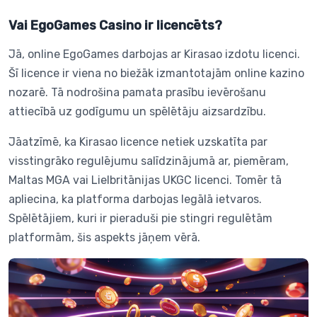
Vai EgoGames Casino ir licencēts?
Jā, online EgoGames darbojas ar Kirasao izdotu licenci.
Šī licence ir viena no biežāk izmantotajām online kazino
nozarē. Tā nodrošina pamata prasību ievērošanu
attiecībā uz godīgumu un spēlētāju aizsardzību.
Jāatzīmē, ka Kirasao licence netiek uzskatīta par
visstingrāko regulējumu salīdzinājumā ar, piemēram,
Maltas MGA vai Lielbritānijas UKGC licenci. Tomēr tā
apliecina, ka platforma darbojas legālā ietvaros.
Spēlētājiem, kuri ir pieraduši pie stingri regulētām
platformām, šis aspekts jāņem vērā.