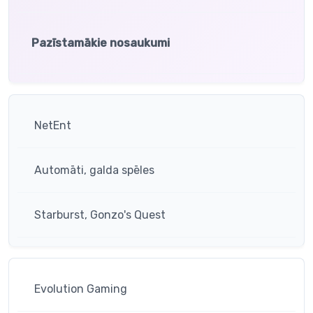
Pazīstamākie nosaukumi
NetEnt
Automāti, galda spēles
Starburst, Gonzo's Quest
Evolution Gaming