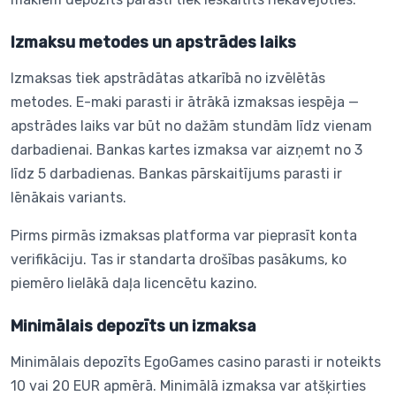
Izmaksu metodes un apstrādes laiks
Izmaksas tiek apstrādātas atkarībā no izvēlētās
metodes. E-maki parasti ir ātrākā izmaksas iespēja —
apstrādes laiks var būt no dažām stundām līdz vienam
darbadienai. Bankas kartes izmaksa var aizņemt no 3
līdz 5 darbadienas. Bankas pārskaitījums parasti ir
lēnākais variants.
Pirms pirmās izmaksas platforma var pieprasīt konta
verifikāciju. Tas ir standarta drošības pasākums, ko
piemēro lielākā daļa licencētu kazino.
Minimālais depozīts un izmaksa
Minimālais depozīts EgoGames casino parasti ir noteikts
10 vai 20 EUR apmērā. Minimālā izmaksa var atšķirties