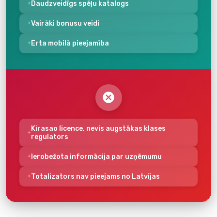
Daudzveidīgs spēļu katalogs
✦
Vairāki bonusu veidi
✦
Ērta mobilā pieejamība
✦
Kirasao licence, nevis augstākas klases
✦
regulators
Ierobežota informācija par uzņēmumu
✦
Totalizators nav pieejams no Latvijas
✦