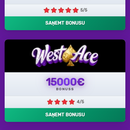
5/5
SAŅEMT BONUSU
15000€
BONUSS
4/5
SAŅEMT BONUSU