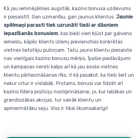
Kā jau ieminējāmies augstāk, kazino bonusa uzdevums
ir piesaistīt. Gan uzmanību, gan jaunus klientus.
Jaunie
spēlmaņi parasti tiek uzrunāti tieši ar dāsniem
iepazīšanās bonusiem
, kas bieži vien kļūst par galveno
iemeslu, kāpēc klients izlemj pievienoties konkrētās
vietnes lietotāju pulciņam. Taču jauno klientu piesaiste
nav vienīgais kazino bonusu mērķis. Īpašie piedāvājumi
un kampaņas nereti kalpo arī kā jau esošo vietnes
klientu pārliecināšanas rīks, it kā pasakot, ka tieši šeit un
nekur citur ir vislabāk. Protams, bonusi var līdzēt arī
kazino līdera pozīciju nostiprināšanai, jo, kur labākas un
grandiozākas akcijas, tur vairāk klientu un
apmierinātāku seju. Viss ir tikai likumsakarīgi!