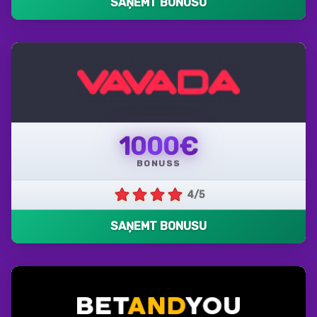
SAŅEMT BONUSU
1000€
BONUSS
4/5
SAŅEMT BONUSU