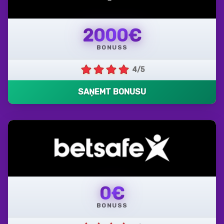
2000€
BONUSS
4/5
SAŅEMT BONUSU
0€
BONUSS