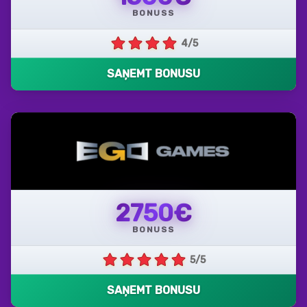
BONUSS
4/5
SAŅEMT BONUSU
2750€
BONUSS
5/5
SAŅEMT BONUSU