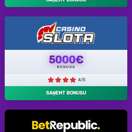
5000€
BONUSS
4/5
SAŅEMT BONUSU