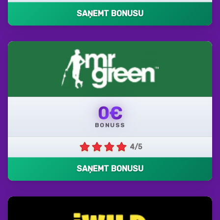
SAŅEMT BONUSU
0€
BONUSS
4/5
SAŅEMT BONUSU