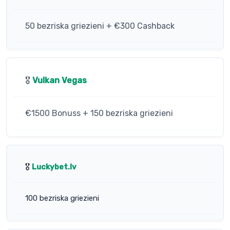
50 bezriska griezieni + €300 Cashback
🎖️
Vulkan Vegas
€1500 Bonuss + 150 bezriska griezieni
🎖️
Luckybet.lv
100 bezriska griezieni