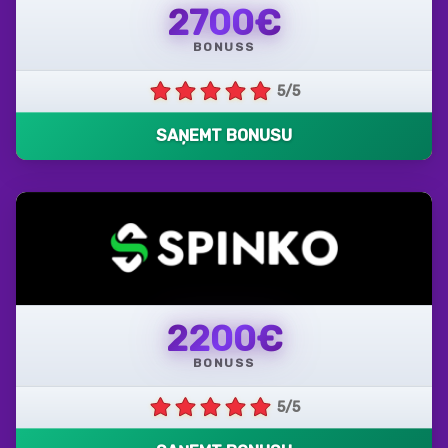
2700€
BONUSS
5/5
SAŅEMT BONUSU
2200€
BONUSS
5/5