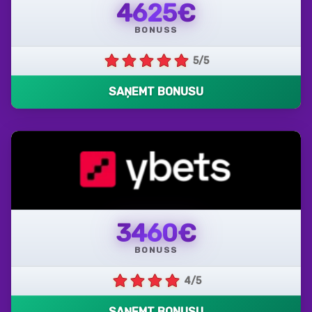
4625€
BONUSS
5/5
SAŅEMT BONUSU
3460€
BONUSS
4/5
SAŅEMT BONUSU