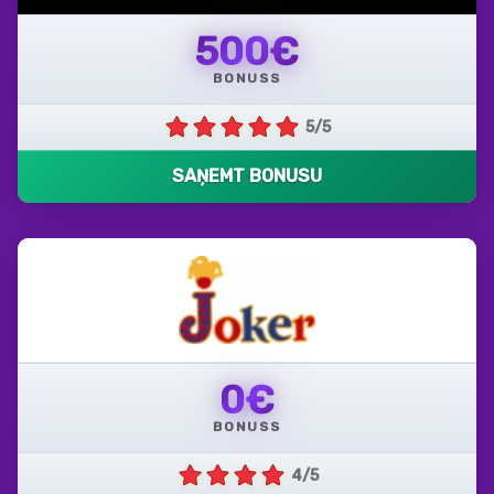
500€
BONUSS
5/5
SAŅEMT BONUSU
0€
BONUSS
4/5