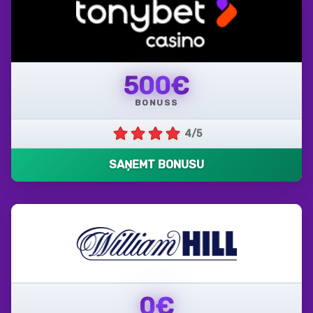
500€
BONUSS
4/5
SAŅEMT BONUSU
0€