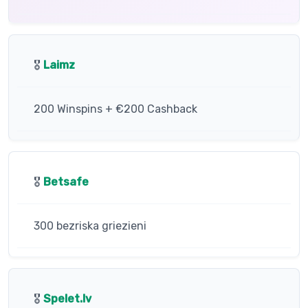
🎖️
Laimz
200 Winspins + €200 Cashback
🎖️
Betsafe
300 bezriska griezieni
🎖️
Spelet.lv