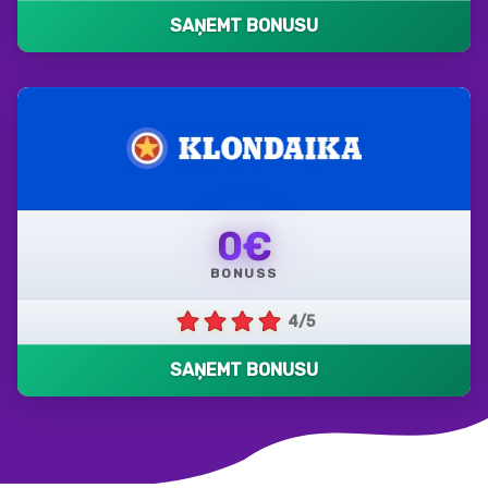
SAŅEMT BONUSU
0€
BONUSS
4/5
SAŅEMT BONUSU