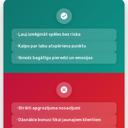
Ļauj izmēģināt spēles bez riska
✦
Kalpo par labu atspēriena punktu
✦
Sniedz bagātīgu pieredzi un emocijas
✦
Strikti apgrozījuma nosacījumi
✦
Dāsnākie bonusi tikai jaunajiem klientiem
✦