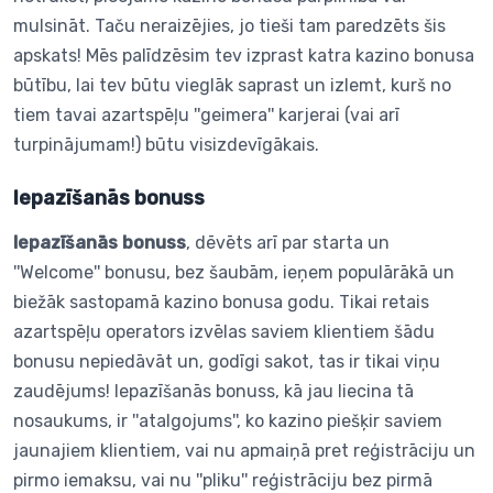
mulsināt. Taču neraizējies, jo tieši tam paredzēts šis
apskats! Mēs palīdzēsim tev izprast katra kazino bonusa
būtību, lai tev būtu vieglāk saprast un izlemt, kurš no
tiem tavai azartspēļu ''geimera'' karjerai (vai arī
turpinājumam!) būtu visizdevīgākais.
Iepazīšanās bonuss
Iepazīšanās bonuss
, dēvēts arī par starta un
''Welcome'' bonusu, bez šaubām, ieņem populārākā un
biežāk sastopamā kazino bonusa godu. Tikai retais
azartspēļu operators izvēlas saviem klientiem šādu
bonusu nepiedāvāt un, godīgi sakot, tas ir tikai viņu
zaudējums! Iepazīšanās bonuss, kā jau liecina tā
nosaukums, ir ''atalgojums'', ko kazino piešķir saviem
jaunajiem klientiem, vai nu apmaiņā pret reģistrāciju un
pirmo iemaksu, vai nu ''pliku'' reģistrāciju bez pirmā