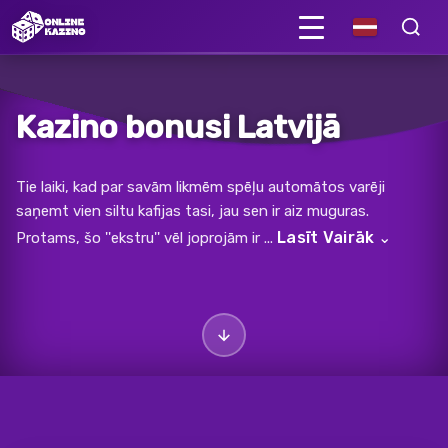
Kazino bonusi Latvijā
Tie laiki, kad par savām likmēm spēļu automātos varēji
saņemt vien siltu kafijas tasi, jau sen ir aiz muguras.
Lasīt Vairāk
⌄
Protams, šo ''ekstru'' vēl joprojām ir ...