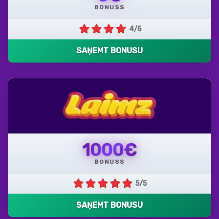
BONUSS
4/5
SAŅEMT BONUSU
1000€
BONUSS
5/5
SAŅEMT BONUSU