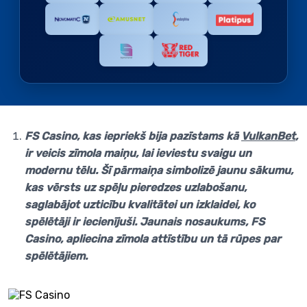
FS Casino, kas iepriekš bija pazīstams kā
VulkanBet
,
ir veicis zīmola maiņu, lai ieviestu svaigu un
modernu tēlu. Šī pārmaiņa simbolizē jaunu sākumu,
kas vērsts uz spēļu pieredzes uzlabošanu,
saglabājot uzticību kvalitātei un izklaidei, ko
spēlētāji ir iecienījuši. Jaunais nosaukums, FS
Casino, apliecina zīmola attīstību un tā rūpes par
spēlētājiem.