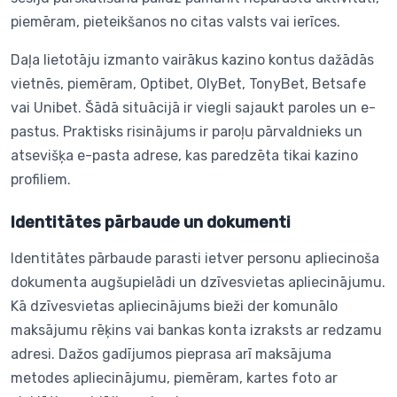
piemēram, pieteikšanos no citas valsts vai ierīces.
Daļa lietotāju izmanto vairākus kazino kontus dažādās
vietnēs, piemēram, Optibet, OlyBet, TonyBet, Betsafe
vai Unibet. Šādā situācijā ir viegli sajaukt paroles un e-
pastus. Praktisks risinājums ir paroļu pārvaldnieks un
atsevišķa e-pasta adrese, kas paredzēta tikai kazino
profiliem.
Identitātes pārbaude un dokumenti
Identitātes pārbaude parasti ietver personu apliecinoša
dokumenta augšupielādi un dzīvesvietas apliecinājumu.
Kā dzīvesvietas apliecinājums bieži der komunālo
maksājumu rēķins vai bankas konta izraksts ar redzamu
adresi. Dažos gadījumos pieprasa arī maksājuma
metodes apliecinājumu, piemēram, kartes foto ar