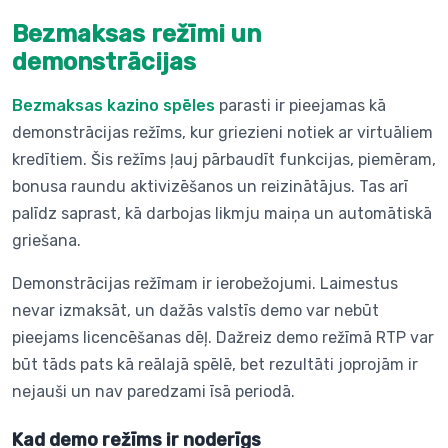
Bezmaksas režīmi un
demonstrācijas
Bezmaksas kazino spēles
parasti ir pieejamas kā
demonstrācijas režīms, kur griezieni notiek ar virtuāliem
kredītiem. Šis režīms ļauj pārbaudīt funkcijas, piemēram,
bonusa raundu aktivizēšanos un reizinātājus. Tas arī
palīdz saprast, kā darbojas likmju maiņa un automātiskā
griešana.
Demonstrācijas režīmam ir ierobežojumi. Laimestus
nevar izmaksāt, un dažās valstīs demo var nebūt
pieejams licencēšanas dēļ. Dažreiz demo režīmā RTP var
būt tāds pats kā reālajā spēlē, bet rezultāti joprojām ir
nejauši un nav paredzami īsā periodā.
Kad demo režīms ir noderīgs