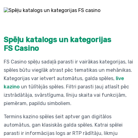
Spēļu katalogs un kategorijas
FS Casino
FS Casino spēļu sadaļā parasti ir vairākas kategorijas, lai
spēles būtu vieglāk atrast pēc tematikas un mehānikas.
Kategorijas var ietvert automātus, galda spēles,
live
kazino
un tūlītējās spēles. Filtri parasti ļauj atlasīt pēc
izstrādātāja, svārstīguma, līniju skaita vai funkcijām,
piemēram, papildu simboliem.
Termins kazino spēles šeit aptver gan digitālos
automātus, gan klasiskās galda spēles. Katrai spēlei
parasti ir informācijas logs ar RTP rādītāju, likmju