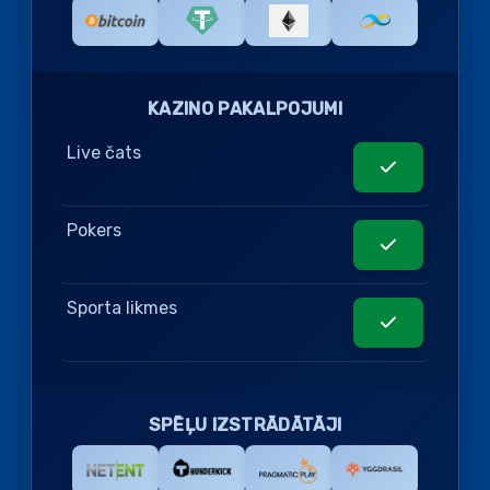
KAZINO PAKALPOJUMI
Live čats
Pokers
Sporta likmes
SPĒĻU IZSTRĀDĀTĀJI