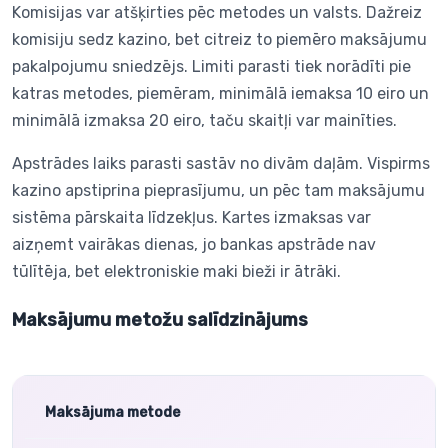
Komisijas var atšķirties pēc metodes un valsts. Dažreiz
komisiju sedz kazino, bet citreiz to piemēro maksājumu
pakalpojumu sniedzējs. Limiti parasti tiek norādīti pie
katras metodes, piemēram, minimālā iemaksa 10 eiro un
minimālā izmaksa 20 eiro, taču skaitļi var mainīties.
Apstrādes laiks parasti sastāv no divām daļām. Vispirms
kazino apstiprina pieprasījumu, un pēc tam maksājumu
sistēma pārskaita līdzekļus. Kartes izmaksas var
aizņemt vairākas dienas, jo bankas apstrāde nav
tūlītēja, bet elektroniskie maki bieži ir ātrāki.
Maksājumu metožu salīdzinājums
Maksājuma metode