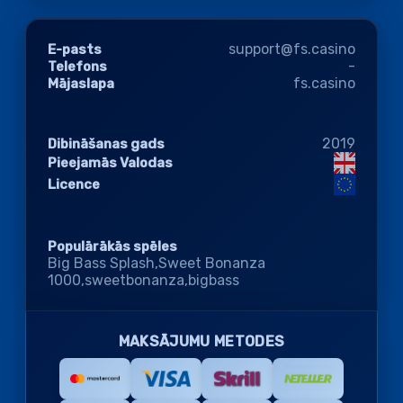
support@fs.casino
E-pasts
-
Telefons
fs.casino
Mājaslapa
2019
Dibināšanas gads
Pieejamās Valodas
Licence
Populārākās spēles
Big Bass Splash,Sweet Bonanza
1000,sweetbonanza,bigbass
MAKSĀJUMU METODES