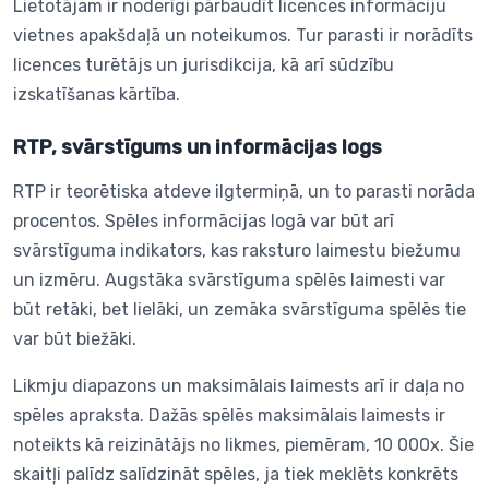
Lietotājam ir noderīgi pārbaudīt licences informāciju
vietnes apakšdaļā un noteikumos. Tur parasti ir norādīts
licences turētājs un jurisdikcija, kā arī sūdzību
izskatīšanas kārtība.
RTP, svārstīgums un informācijas logs
RTP ir teorētiska atdeve ilgtermiņā, un to parasti norāda
procentos. Spēles informācijas logā var būt arī
svārstīguma indikators, kas raksturo laimestu biežumu
un izmēru. Augstāka svārstīguma spēlēs laimesti var
būt retāki, bet lielāki, un zemāka svārstīguma spēlēs tie
var būt biežāki.
Likmju diapazons un maksimālais laimests arī ir daļa no
spēles apraksta. Dažās spēlēs maksimālais laimests ir
noteikts kā reizinātājs no likmes, piemēram, 10 000x. Šie
skaitļi palīdz salīdzināt spēles, ja tiek meklēts konkrēts