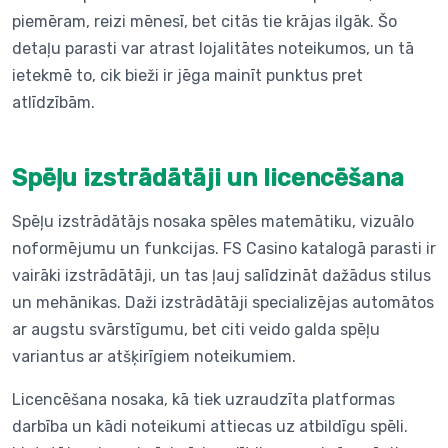
piemēram, reizi mēnesī, bet citās tie krājas ilgāk. Šo
detaļu parasti var atrast lojalitātes noteikumos, un tā
ietekmē to, cik bieži ir jēga mainīt punktus pret
atlīdzībām.
Spēļu izstrādātāji un licencēšana
Spēļu izstrādātājs nosaka spēles matemātiku, vizuālo
noformējumu un funkcijas. FS Casino katalogā parasti ir
vairāki izstrādātāji, un tas ļauj salīdzināt dažādus stilus
un mehānikas. Daži izstrādātāji specializējas automātos
ar augstu svārstīgumu, bet citi veido galda spēļu
variantus ar atšķirīgiem noteikumiem.
Licencēšana nosaka, kā tiek uzraudzīta platformas
darbība un kādi noteikumi attiecas uz atbildīgu spēli.