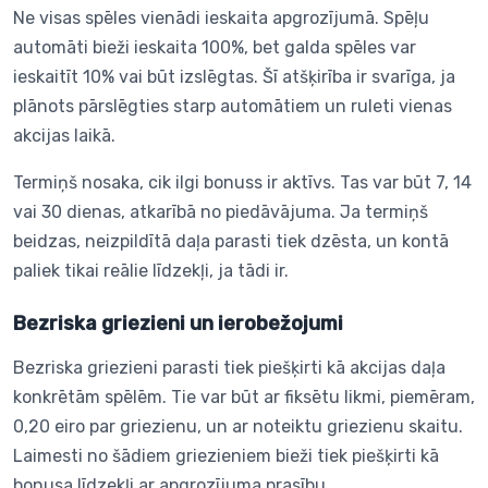
Ne visas spēles vienādi ieskaita apgrozījumā. Spēļu
automāti bieži ieskaita 100%, bet galda spēles var
ieskaitīt 10% vai būt izslēgtas. Šī atšķirība ir svarīga, ja
plānots pārslēgties starp automātiem un ruleti vienas
akcijas laikā.
Termiņš nosaka, cik ilgi bonuss ir aktīvs. Tas var būt 7, 14
vai 30 dienas, atkarībā no piedāvājuma. Ja termiņš
beidzas, neizpildītā daļa parasti tiek dzēsta, un kontā
paliek tikai reālie līdzekļi, ja tādi ir.
Bezriska griezieni un ierobežojumi
Bezriska griezieni parasti tiek piešķirti kā akcijas daļa
konkrētām spēlēm. Tie var būt ar fiksētu likmi, piemēram,
0,20 eiro par griezienu, un ar noteiktu griezienu skaitu.
Laimesti no šādiem griezieniem bieži tiek piešķirti kā
bonusa līdzekļi ar apgrozījuma prasību.