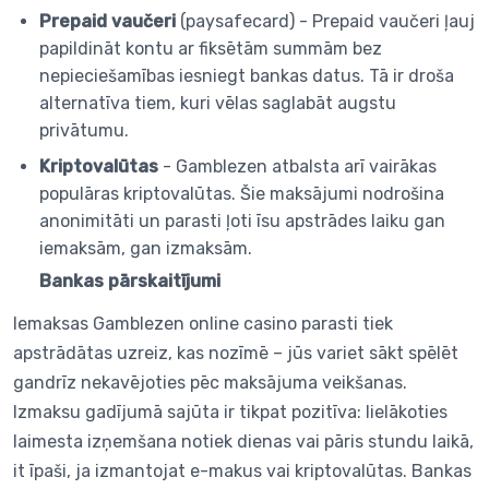
Prepaid vaučeri
(paysafecard) - Prepaid vaučeri ļauj
papildināt kontu ar fiksētām summām bez
nepieciešamības iesniegt bankas datus. Tā ir droša
alternatīva tiem, kuri vēlas saglabāt augstu
privātumu.
Kriptovalūtas
- Gamblezen atbalsta arī vairākas
populāras kriptovalūtas. Šie maksājumi nodrošina
anonimitāti un parasti ļoti īsu apstrādes laiku gan
iemaksām, gan izmaksām.
Bankas pārskaitījumi
Iemaksas Gamblezen online casino parasti tiek
apstrādātas uzreiz, kas nozīmē – jūs variet sākt spēlēt
gandrīz nekavējoties pēc maksājuma veikšanas.
Izmaksu gadījumā sajūta ir tikpat pozitīva: lielākoties
laimesta izņemšana notiek dienas vai pāris stundu laikā,
it īpaši, ja izmantojat e-makus vai kriptovalūtas. Bankas