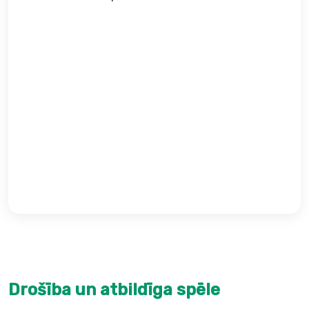
Drošība un atbildīga spēle