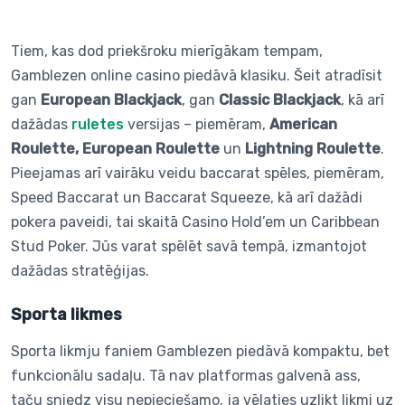
Tiem, kas dod priekšroku mierīgākam tempam,
Gamblezen online casino piedāvā klasiku. Šeit atradīsit
gan
European Blackjack
, gan
Classic Blackjack
, kā arī
dažādas
ruletes
versijas – piemēram,
American
Roulette, European Roulette
un
Lightning Roulette
.
Pieejamas arī vairāku veidu baccarat spēles, piemēram,
Speed Baccarat un Baccarat Squeeze, kā arī dažādi
pokera paveidi, tai skaitā Casino Hold’em un Caribbean
Stud Poker. Jūs varat spēlēt savā tempā, izmantojot
dažādas stratēģijas.
Sporta likmes
Sporta likmju faniem Gamblezen piedāvā kompaktu, bet
funkcionālu sadaļu. Tā nav platformas galvenā ass,
taču sniedz visu nepieciešamo, ja vēlaties uzlikt likmi uz