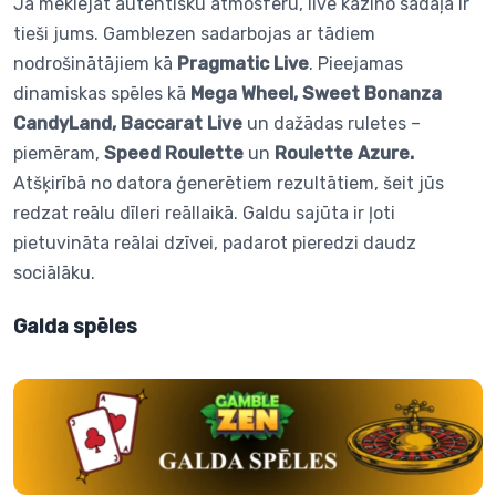
Ja meklējat autentisku atmosfēru, live kazino sadaļa ir
tieši jums. Gamblezen sadarbojas ar tādiem
nodrošinātājiem kā
Pragmatic Live
. Pieejamas
dinamiskas spēles kā
Mega Wheel, Sweet Bonanza
CandyLand, Baccarat Live
un dažādas ruletes –
piemēram,
Speed Roulette
un
Roulette Azure.
Atšķirībā no datora ģenerētiem rezultātiem, šeit jūs
redzat reālu dīleri reāllaikā. Galdu sajūta ir ļoti
pietuvināta reālai dzīvei, padarot pieredzi daudz
sociālāku.
Galda spēles