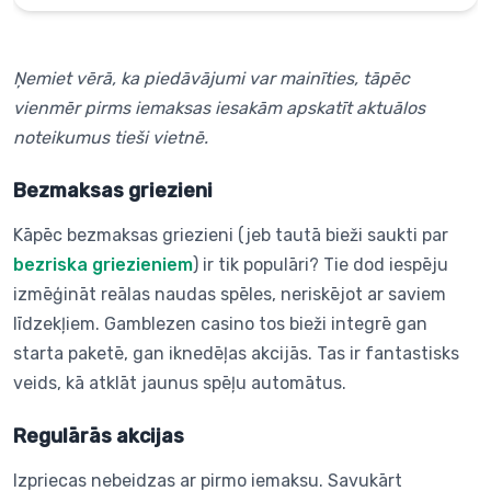
Ņemiet vērā, ka piedāvājumi var mainīties, tāpēc
vienmēr pirms iemaksas iesakām apskatīt aktuālos
noteikumus tieši vietnē.
Bezmaksas griezieni
Kāpēc bezmaksas griezieni (jeb tautā bieži saukti par
bezriska griezieniem
) ir tik populāri? Tie dod iespēju
izmēģināt reālas naudas spēles, neriskējot ar saviem
līdzekļiem. Gamblezen casino tos bieži integrē gan
starta paketē, gan iknedēļas akcijās. Tas ir fantastisks
veids, kā atklāt jaunus spēļu automātus.
Regulārās akcijas
Izpriecas nebeidzas ar pirmo iemaksu. Savukārt