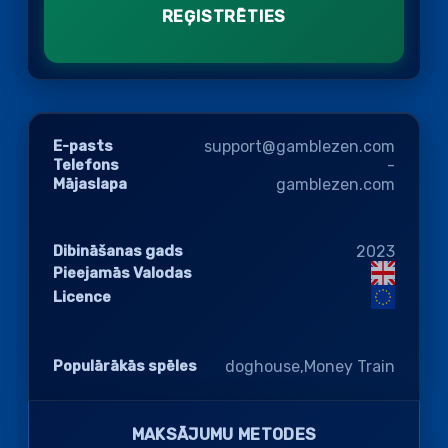
REĢISTRĒTIES
support@gamblezen.com
E-pasts
-
Telefons
gamblezen.com
Mājaslapa
2023
Dibināšanas gads
Pieejamās Valodas
Licence
doghouse,Money Train
Populārākās spēles
MAKSĀJUMU METODES