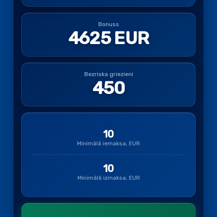
Bonuss
4625 EUR
Bezriska griezieni
450
10
Minimālā iemaksa, EUR
10
Minimālā izmaksa, EUR