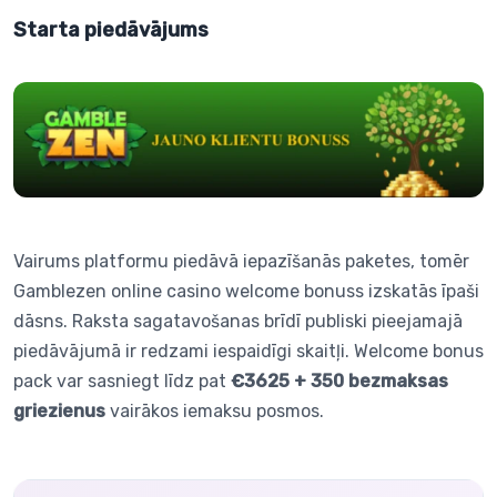
Starta piedāvājums
Vairums platformu piedāvā iepazīšanās paketes, tomēr
Gamblezen online casino welcome bonuss izskatās īpaši
dāsns. Raksta sagatavošanas brīdī publiski pieejamajā
piedāvājumā ir redzami iespaidīgi skaitļi. Welcome bonus
pack var sasniegt līdz pat
€3625 + 350 bezmaksas
griezienus
vairākos iemaksu posmos.