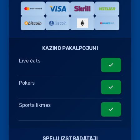
KAZINO PAKALPOJUMI
Live čats
Pokers
Sporta likmes
SPĒĻU IZSTRĀDĀTĀJI