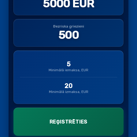
5000 EUR
Bezriska griezieni
500
5
Minimālā iemaksa, EUR
20
Minimālā izmaksa, EUR
REĢISTRĒTIES