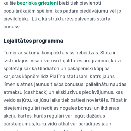
ka šie
bezriska griezieni
bieži tiek pievienoti
populārākajām spēlēm, kas padara piedāvājumu vēl jo
pievilcīgāku. Lūk, kā strukturēts galvenais starta
bonuss:
Lojalitātes programma
Tomēr ar sākuma komplektu viss nebeidzas. Slota ir
izstrādājusi visaptverošu lojalitātes programmu, kurā
spēlētāji sāk kā Gladiatori un pakāpeniski kāpj pa
karjeras kāpnēm līdz Platīna statusam. Katrs jauns
līmenis atnes jaunus tiešos bonusus, palielinātu naudas
atmaksu (cashback) un ekskluzīvus piedāvājumus, kas
veido sajūtu, ka jūsu laiks tiek patiesi novērtēts. Tāpat ir
pieejami regulāri nedēļas nogales bonusi un ikdienas
akciju kartes, kurās regulāri var iegūt dažādus
pārsteigumus, kuru vidū atkal var parādīties jauni