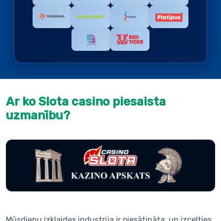
Ar ko Slota casino piesaista
uzmanību?
Mūsdienu izklaides industrija ir piesātināta, un izcelties