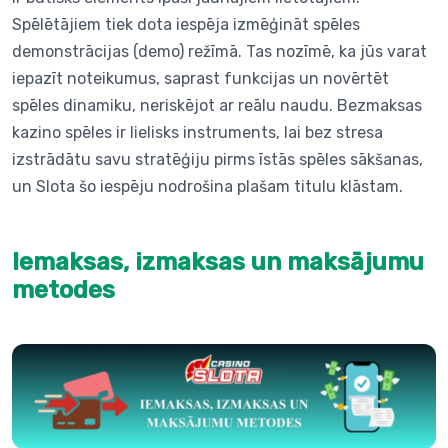
Spēlētājiem tiek dota iespēja izmēģināt spēles
demonstrācijas (demo) režīmā. Tas nozīmē, ka jūs varat
iepazīt noteikumus, saprast funkcijas un novērtēt
spēles dinamiku, neriskējot ar reālu naudu. Bezmaksas
kazino spēles ir lielisks instruments, lai bez stresa
izstrādātu savu stratēģiju pirms īstās spēles sākšanas,
un Slota šo iespēju nodrošina plašam titulu klāstam.
Iemaksas, izmaksas un maksājumu
metodes