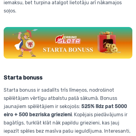
iemaksu, bet turpina atalgot lietotāju arī nākamajos
soļos.
Starta bonuss
Starta bonuss ir sadalīts trīs līmeņos, nodrošinot
spēlētājam vērtīgu atbalstu pašā sākumā. Bonuss
jaunajiem spēlētājiem ir sekojošs:
525% līdz pat 5000
eiro + 500 bezriska griezieni
. Kopējais piedāvājums ir
bagātīgs, turklāt klāt nāk papildu griezieni, kas ļauj
iepazīt spēles bez masīva pašu ieguldījuma. Interesanti,