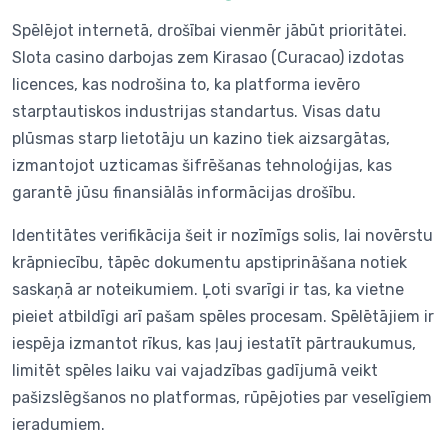
Spēlējot internetā, drošībai vienmēr jābūt prioritātei.
Slota casino darbojas zem Kirasao (Curacao) izdotas
licences, kas nodrošina to, ka platforma ievēro
starptautiskos industrijas standartus. Visas datu
plūsmas starp lietotāju un kazino tiek aizsargātas,
izmantojot uzticamas šifrēšanas tehnoloģijas, kas
garantē jūsu finansiālās informācijas drošību.
Identitātes verifikācija šeit ir nozīmīgs solis, lai novērstu
krāpniecību, tāpēc dokumentu apstiprināšana notiek
saskaņā ar noteikumiem. Ļoti svarīgi ir tas, ka vietne
pieiet atbildīgi arī pašam spēles procesam. Spēlētājiem ir
iespēja izmantot rīkus, kas ļauj iestatīt pārtraukumus,
limitēt spēles laiku vai vajadzības gadījumā veikt
pašizslēgšanos no platformas, rūpējoties par veselīgiem
ieradumiem.