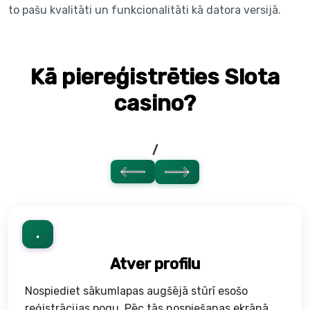
to pašu kvalitāti un funkcionalitāti kā datora versijā.
Kā piereģistrēties Slota
casino?
/
.
Atver profilu
Nospiediet sākumlapas augšējā stūrī esošo
reģistrācijas pogu. Pēc tās nospiešanas ekrānā