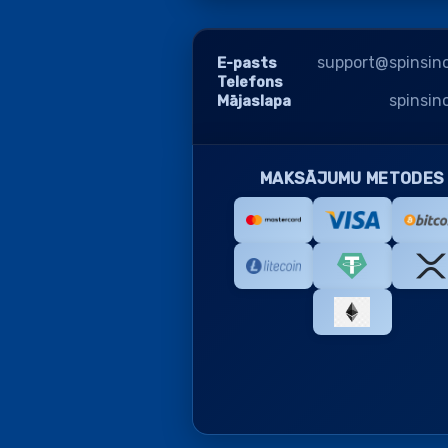
support@spinsin
E-pasts
Telefons
spinsin
Mājaslapa
MAKSĀJUMU METODES