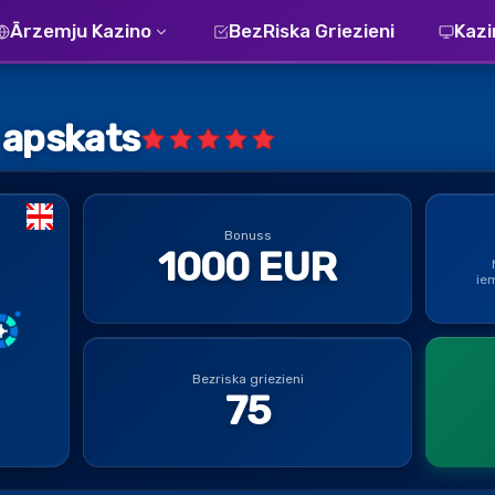
Ārzemju Kazino
BezRiska Griezieni
Kazi
 apskats
Bonuss
1000 EUR
ie
Bezriska griezieni
75