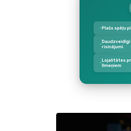
Plašs spēļu p
✦
Daudzveidīg
✦
risinājumi
Lojalitātes 
✦
līmeņiem