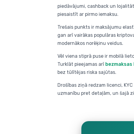
piedāvājumi, cashback un lojalitāt
piesaistīt ar pirmo iemaksu.
Trešais punkts ir maksājumu elast
gan arī vairākas populāras kriptoval
modernākos norēķinu veidus.
Vēl viena stiprā puse ir mobilā lie
Turklāt pieejamas arī
bezmaksas 
bez tūlītējas riska sajūtas.
Drošības ziņā redzam licenci, KYC 
uzmanību pret detaļām, un šajā z