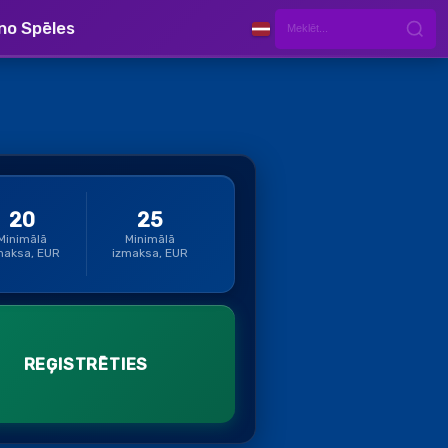
no Spēles
20
25
Minimālā
Minimālā
maksa, EUR
izmaksa, EUR
REĢISTRĒTIES