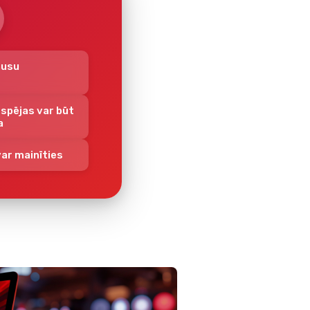
nusu
spējas var būt
a
var mainīties