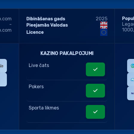
o.com
2025
Popul
Dibināšanas gads
Lega
-
Pieejamās Valodas
1000
o.com
Licence
KAZINO PAKALPOJUMI
Live čats
Pokers
Sporta likmes