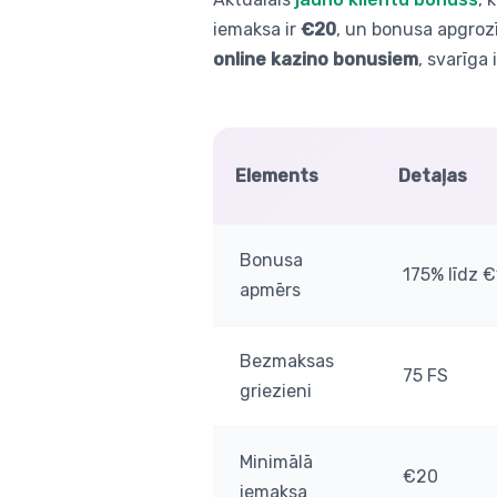
iemaksa ir
€20
, un bonusa apgroz
online kazino bonusiem
, svarīga 
Elements
Detaļas
Bonusa
175% līdz 
apmērs
Bezmaksas
75 FS
griezieni
Minimālā
€20
iemaksa